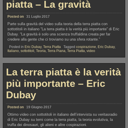
piatta – La gravità
Posted on
31 Luglio 2017
Parte sulla gravità del video sulla teoria della terra piatta con
sottotitoli in italiano “La terra piatta è la verità più importante” di Eric
Dubay. “La gravità è solo una scienza truffaldina creata per far
credere alla gente che ci troviamo su una sfera rotante.”
Posted in
Eric Dubay
,
Terra Piatta
Tagged
cospirazione
,
Eric Dubay
,
Italiano
,
sottotitoli
,
Teoria
,
Terra Piana
,
Terra Piatta
,
video
La terra piatta è la verità
più importante – Eric
Dubay
Posted on
19 Giugno 2017
Ottimo video con sottotitoli in italiano dell’intervista su veritasradio
di Eric Dubay su temi come la terra piatta, la teoria evolutiva, la
truffa dei dinosauri, gli alieni e altre cospirazioni.