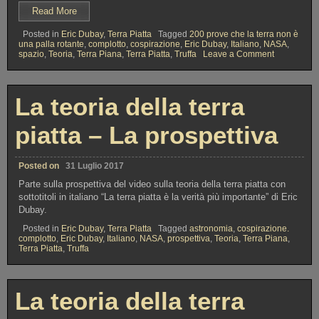
“25
Read More
prove
Posted in
Eric Dubay
,
Terra Piatta
Tagged
200 prove che la terra non è
che
una palla rotante
,
complotto
,
cospirazione
,
Eric Dubay
,
Italiano
,
NASA
,
la
on
spazio
,
Teoria
,
Terra Piana
,
Terra Piatta
,
Truffa
Leave a Comment
terra
25
prove
non
che
è
la
La teoria della terra
una
terra
palla
non
è
rotante
piatta – La prospettiva
una
–
palla
Eric
rotante
–
Dubay”
Posted on
31 Luglio 2017
Eric
Dubay
Parte sulla prospettiva del video sulla teoria della terra piatta con
sottotitoli in italiano “La terra piatta è la verità più importante” di Eric
Dubay.
Posted in
Eric Dubay
,
Terra Piatta
Tagged
astronomia
,
cospirazione.
complotto
,
Eric Dubay
,
Italiano
,
NASA
,
prospettiva
,
Teoria
,
Terra Piana
,
Terra Piatta
,
Truffa
La teoria della terra