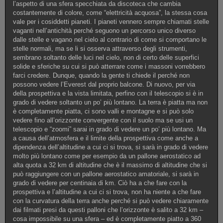
l’aspetto di una sfera specchiata da discoteca che cambia
costantemente di colore, come “elettricità acquosa”, la stessa cosa
vale per i cosiddetti pianeti. I pianeti vennero sempre chiamati stelle
vaganti nell’antichità perché seguono un percorso unico diverso
dalle stelle e vagano nel cielo al contrario di come si comportano le
stelle normali, ma se li si osserva attraverso degli strumenti,
sembrano soltanto delle luci nel cielo, non di certo delle superfici
solide e sferiche su cui si può atterrare come i massoni vorrebbero
farci credere. Dunque, quando la gente ti chiede il perché non
possono vedere l’Everest dal proprio balcone. Di nuovo, per via
della prospettiva e la vista limitata, perfino con il telescopio si è in
grado di vedere soltanto un po’ più lontano. La terra è piatta ma non
è completamente piatta, ci sono valli e montagne e si può solo
vedere fino all’orizzonte convergente con il suolo ma se usi un
telescopio e “zoomi” sarai in grado di vedere un po’ più lontano. Ma
a causa dell’atmosfera e il limite della prospettiva come anche a
dipendenza dell’altitudine a cui ci si trova, si sarà in grado di vedere
molto più lontano come per esempio da un pallone aerostatico ad
alta quota a 32 km di altitudine che è il massimo di altitudine che si
può raggiungere con un pallone aerostatico amatoriale, si sarà in
grado di vedere per centinaia di km. Ciò ha a che fare con la
prospettiva e l’altitudine a cui ci si trova, non ha niente a che fare
con la curvatura della terra anche perché si può vedere chiaramente
dai filmati presi da questi palloni che l’orizzonte è salito a 32 km –
cosa impossibile su una sfera – ed è completamente piatto a 360