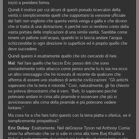
iniziò a prendere forma.
Quindi il motivo per cui alcuni di questi pseudo ricercatori della
verità o semplicemente quelli che supportano la versione ufficiale
dei fatti non vogliono che questa verità venga a galla e che dicono
che si tratta di una distrazione, è perché non si rendono conto della
vasta portata delle implicazioni di una simile verità. Sarebbe come
tenere un pallone sott’acqua, quando lo si lascia andare l’acqua
schizzerebbe in ogni direzione in superficie ed è proprio quello che
deve succedere.
Quindi questo è esattamente quello che sto cercando di fare.
Mal
: Nel fare quello che faccio Eric posso dirti che sono
costantemente sotto attacco come penso anche tu lo sia ma ecco
un altro messaggio che ho ricevuto di recente da qualcuno che
afferma di essere uno studioso di antiche civilizzazioni: “Gli antichi
sapevano che la terra è rotonda.” Così, naturalmente, gli ho chiesto
se poteva dimostrarmi che è vero. “Beh, lo sapevano perché
potevano andare in cima alla piramide e osservare che più si
avvicinavano alla cima della piramide e più potevano vedere
lontano.”
Ma cosa ha a che fare tutto questo con la terra piatta o sferica, se è
semplicemente prospettiva?
Eric Dubay
: Esattamente. Neil deGrasse Tyson nel Anthony Cumia
show ha affermato che se si sale in cima alla torre Burj Khalifa a