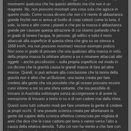
mostrarmi qualcosa che ha questo attributo ma che non è un
magnete. No, non possono mostrarti una cosa sola che agisce in
questo modo. Come scusa dicono che non c’è niente di abbastanza
grande finché non si arriva al livello di corpi celesti come la luna, il
sole, la terra e altri come i pianeti e che poi la massa è abbastanza
grande per causare questa attrazione di cui stiamo parlando che è
in grado di tenere l’acqua, le persone, gli edifici e tutto il resto
attaccati alla superficie di questa sfera che gira su se stessa a
1668 km/h, ma non possono mostrarci nessun esempio pratico.
Non sono in grado di provare che una qualsiasi altra massa in virtù
della propria massa fa orbitare attorno a se o rimanere attaccati altri
oggetti – anche piccolissimi – sulla propria superficie nel modo in
cui dicono che la gravità causa le grandi masse di fare ad altre
masse. Quindi, si può arrivare alla conclusione che la teoria della
gravità non è altro che un’illusione, una teoria creata per fare
credere alla gente che sia possibile che gli oceani possano essere
curvi intorno a noi su una sfera ruotante, che sia possibile di
trovarsi in Australia sottosopra senza accorgersene e di avere la
sensazione di trovarsi a testa in su e di non cadere mai dalla sfera.
Questi sono tutti soltanto modi per fare smettere la gente di credere
ai propri occhi. È una pseudo scienza creata per allontanare la
gente dal sapere della scienza effettiva conosciuta per migliaia di
anni che dice che le cose cadono per terra o vanno verso l’alto a
causa della relativa densità. Tutto ciò non ha niente a che fare con