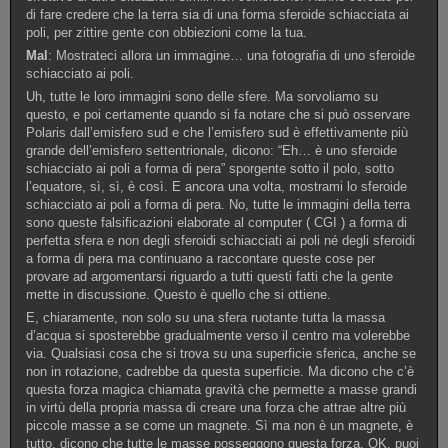
di fare credere che la terra sia di una forma sferoide schiacciata ai
poli, per zittire gente con obbiezioni come la tua.
Mal
: Mostrateci allora un immagine… una fotografia di uno sferoide
schiacciato ai poli.
Uh, tutte le loro immagini sono delle sfere. Ma sorvoliamo su
questo, e poi certamente quando si fa notare che si può osservare
Polaris dall’emisfero sud e che l’emisfero sud è effettivamente più
grande dell’emisfero settentrionale, dicono: “Eh… è uno sferoide
schiacciato ai poli a forma di pera” sporgente sotto il polo, sotto
l’equatore, sì, sì, è così. E ancora una volta, mostrami lo sferoide
schiacciato ai poli a forma di pera. No, tutte le immagini della terra
sono queste falsificazioni elaborate al computer ( CGI ) a forma di
perfetta sfera e non degli sferoidi schiacciati ai poli né degli sferoidi
a forma di pera ma continuano a raccontare queste cose per
provare ad argomentarsi riguardo a tutti questi fatti che la gente
mette in discussione. Questo è quello che si ottiene.
E, chiaramente, non solo su una sfera ruotante tutta la massa
d’acqua si sposterebbe gradualmente verso il centro ma volerebbe
via. Qualsiasi cosa che si trova su una superficie sferica, anche se
non in rotazione, cadrebbe da questa superficie. Ma dicono che c’è
questa forza magica chiamata gravità che permette a masse grandi
in virtù della propria massa di creare una forza che attrae altre più
piccole masse a se come un magnete. Sì ma non è un magnete, è
tutto, dicono che tutte le masse posseggono questa forza. OK, puoi