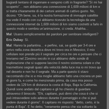
bugiardi tentano di ingannare e vengono colti in fragrante? “Sì mi hai
scoperto”… non abbiamo una connessione di 1,609 milioni di km e
si tratta chiaramente di dei cartoni animati di cattivo gusto. No,
dicono: “Oh bene, sa, è la nostra formazione di immagini satellite
ma vede il modo con cui abbiamo ricevuto la tecnologia da una
connessione internet da 1,609 milioni di km siamo costretti a farlo in
questo modo e sembra un’animazione, ci creda. Ahahha…
Mal
: Usano semplicemente dei paroloni per sembrare intelligenti?
Eric Dubay
: Sì.
Mal
: Hanno la parlantina… e perfino, sai, se guido per 3-4 ore e
arrivo nella zona desertica dove mi trovo ora in Messico, il mio
cellulare non prende più il segnale per circa tre ore e pensare che ci
troviamo nel 21esimo secolo in cui abbiamo delle sonde di
esplorazione che si suppone lascino il nostro sistema solare e che
trasmettono segnali quasi alla velocità della luce ma io mi trovo qui
nel deserto e non ho il segnale. Ma a parte questo ti stavo
raccontando che io e mia moglie abbiamo fatto una crociera un paio
di giorni fa, e come ho menzionato prima, da casa mia posso
vedere da 129 km di distanza la costa di Baja, Baja la California.
Quindi sono andato dal capitano e gli ho chiesto di guardare
attraverso il binocolo. “Ehi, capitano, può dirmi che cosa è che si
può intravvedere solo adesso durante il pomeriggio e che si può
vedere durante il giorno”. Il capitano mi risposto: “detto, certo, è la
punta di Baja”. E ho detto, “veramente pensa che sia soltanto la