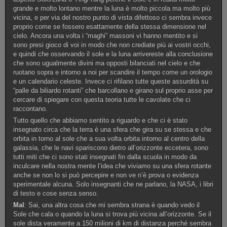
grande e molto lontano mentre la luna è molto piccola ma molto più
vicina, e per via del nostro punto di vista difettoso ci sembra invece
proprio come se fossero esattamente della stessa dimensione nel
cielo. Ancora una volta i “maghi” massoni vi hanno mentito e si
sono presi gioco di voi in modo che non crediate più ai vostri occhi,
e quindi che osservando il sole e la luna arrivereste alla conclusione
che sono ugualmente divini ma opposti bilanciati nel cielo e che
ruotano sopra e intorno a noi per scandire il tempo come un orologio
e un calendario celeste. Invece ci rifilano tutte queste assurdità su
“palle da biliardo rotanti” che barcollano e girano sul proprio asse per
cercare di spiegare con questa teoria tutte le cavolate che ci
raccontano.
Tutto quello che abbiamo sentito a riguardo e che ci è stato
insegnato circa che la terra è una sfera che gira su se stessa e che
orbita in torno al sole che a sua volta orbita intorno al centro della
galassia, che le navi spariscono dietro all’orizzonte eccetera, sono
tutti miti che ci sono stati insegnati fin dalla scuola in modo da
inculcare nella nostra mente l’idea che viviamo su una sfera rotante
anche se non lo si può percepire e non ve n’è prova o evidenza
sperimentale alcuna. Solo insegnanti che ne parlano, la NASA, i libri
di testo e cose senza senso.
Mal
: Sai, una altra cosa che mi sembra strana è quando vedo il
Sole che cala o quando la luna si trova più vicina all’orizzonte. Se il
sole dista veramente a 150 milioni di km di distanza perché sembra