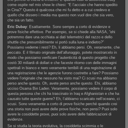
come ospite nel mio show le chiesi: “E l’acciaio che hanno spedito
in Cina?” Questo è qualcosa che mi fu detto e a cui credevo e
quello che dissero i media ma questo non vuol dire che sia vero,
che sia un fatto.
Eric Dubay
: Esattamente. Sono sempre a corto di evidenze e
prove fisiche effettive. Per esempio, se si chiede alla NASA, “ehi
potremmo dare una occhiata ai dati telemetrici del razzo e dello
shuttle che presumibilmente vi portò sulla luna e indietro?”
Possiamo vederne i resti? Eh, li abbiamo persi. Oh, veramente, che
peccato. E il filmato originale dell’allunaggio, potete mostrarcelo in
modo che possiamo verificare l’autenticità di questo progetto che
costò 30 miliardi di dollari e che faceste ritorno con delle immagini
spettrali in bianco e nero veramente terribili di una registrazione di
una registrazione che le agenzie furono costrette a fare? Possiamo
vedere l’originale che nessuno ha visto mai? Ci scusi ma abbiamo
perso anche questo. Oh, avete perso anche questo. Ehi, abbiamo
ucciso Osama Bin Laden. Veramente, possiamo vedere il corpo di
questa persona che chi ha trascinato in Iraq e Afghanistan e che ha
causato tutte queste guerre? Eh, l’abbiamo scaricato nell’oceano, ci
scusi. Sono veramente a corto di prove fisiche perché quando crei
una storia non puoi avere delle prove fisiche, non pensi? Puoi solo
avere le cosiddette prove, puoi solo avere delle fabbricazioni di
evidenze.
Se si studia la teoria evolutiva, la cosiddetta scimmia o le