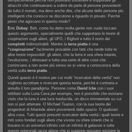
semplicemente perché non potevano sostenere e sopportare gli
attacchi che continuavano a subire da parte di persone provenienti
da tutto il mondo, ma devo anche dire, che alcune delle persone più
intelligenti che conosco ne discutono a riguardo in privato. Perché
pensi che agiscano in questo modo?
Eric Dubay
: Beh, come ho detto molta gente non vuole toccare
questo argomento, specialmente quelli che supportano le teorie di
cospirazioni sugli alieni, gli UFO, i Bigfoot e tutto il resto dei
complotti
indimostrabili. Mentre la
terra piatta
è una
“cospirazione”
facilmente provabile con fatti che rende tutte le
altre teorie impossibili: gli alieni, che la terra è una sfera rotante,
l’evoluzione, i dinosauri e tutta una serie di altre cose che
cominciano a non avere più senso se si viene a conoscenza della
verità sulla
terra piatta
.
Quindi questo è il motivo per cui molti “ricercatori della verità” non
vogliono accettare e ricercare questa teoria, perché è contraria e
annulla il loro paradigma. Persone come
David Icke
con i suoi
rettiliani sulla Luna Cava per esempio, non è possibile che esistano
visto che la luna è una luce traslucida, un disco immateriale su cui
non si può atterrare. O Michael Tsarion, con la sua teoria dei
progenitori di Atlantide alieni provenienti dallo spazio. O qualsiasi
altra cosa. Tutti questi presunti ricercatori della verità i quali teorie e
miti sono fondati sugli alieni che vivono su sfere rotanti che si
trovano in un universo infinito con un infinità di galassie e tutte
queste potenziali razze aliene che si suppone possano esistere la