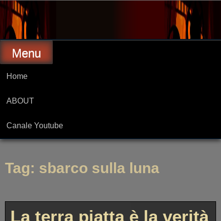
Skip
to
content
Menu
Home
ABOUT
Canale Youtube
Tag:
sbarco sulla luna
La terra piatta è la verità