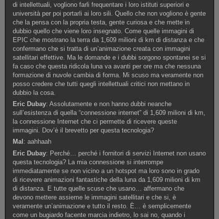
di intellettuali, vogliono farli frequentare i loro istituti superiori e
università per poi portarli ai loro sili. Quello che non vogliono è gente
che la pensa con la propria testa, gente curiosa e che mette in
dubbio quello che viene loro insegnato. Come quelle immagini di
EPIC che mostrano la terra da 1,609 milioni di km di distanza e che
confermano che si tratta di un’animazione creata con immagini
satellitari effettive. Ma le domande e i dubbi sorgono spontanei se si
fa caso che questa ridicola luna va avanti per ore ma che nessuna
formazione di nuvole cambia di forma. Mi scuso ma veramente non
posso credere che tutti quegli intellettuali critici non mettano in
dubbio la cosa.
Eric Dubay
: Assolutamente e non hanno dubbi neanche
sull’esistenza di quella “connessione internet” di 1,609 milioni di km,
la connessione Internet che ci permette di ricevere queste
immagini. Dov’è il brevetto per questa tecnologia?
Mal
: aahhaah
Eric Dubay
: Perché… perché i fornitori di servizi Internet non usano
questa tecnologia? La mia connessione si interrompe
immediatamente se non vicino a un hotspot ma loro sono in grado
di ricevere animazioni fantastiche della luna da 1,609 milioni di km
di distanza. E tutte quelle scuse che usano… affermano che
devono mettere assieme le immagini satellitari e che si, è
veramente un’animazione e tutto il resto. È… è semplicemente
come un bugiardo facente marcia indietro, lo sai no, quando i