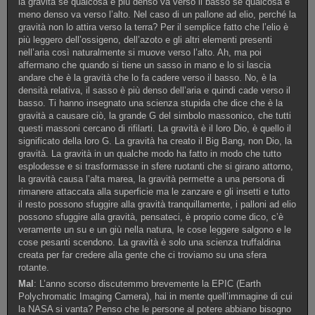
la gravità se qualcosa è più denso va verso il basso se qualcosa è
meno denso va verso l’alto. Nel caso di un pallone ad elio, perché la
gravità non lo attira verso la terra? Per il semplice fatto che l’elio è
più leggero dell’ossigeno, dell’azoto e gli altri elementi presenti
nell’aria così naturalmente si muove verso l’alto. Ah, ma poi
affermano che quando si tiene un sasso in mano e lo si lascia
andare che è la gravità che lo fa cadere verso il basso. No, è la
densità relativa, il sasso è più denso dell’aria e quindi cade verso il
basso. Ti hanno insegnato una scienza stupida che dice che è la
gravità a causare ciò, la grande G del simbolo massonico, che tutti
questi massoni cercano di rifilarti. La gravità è il loro Dio, è quello il
significato della loro G. La gravità ha creato il Big Bang, non Dio, la
gravità. La gravità in un qualche modo ha fatto in modo che tutto
esplodesse e si trasformasse in sfere ruotanti che si girano attorno,
la gravità causa l’alta marea, la gravità permette a una persona di
rimanere attaccata alla superficie ma le zanzare e gli insetti e tutto
il resto possono sfuggire alla gravità tranquillamente, i palloni ad elio
possono sfuggire alla gravità, pensateci, è proprio come dico, c’è
veramente un su e un giù nella natura, le cose leggere salgono e le
cose pesanti scendono. La gravità è solo una scienza truffaldina
creata per far credere alla gente che ci troviamo su una sfera
rotante.
Mal
: L’anno scorso discutemmo brevemente la EPIC (Earth
Polychromatic Imaging Camera), hai in mente quell’immagine di cui
la NASA si vanta? Penso che le persone al potere abbiano bisogno