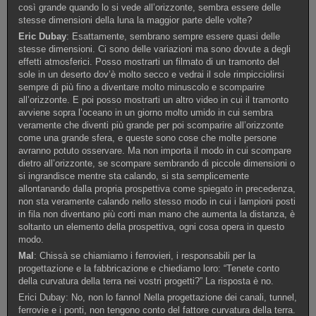
così grande quando lo si vede all’orizzonte, sembra essere delle
stesse dimensioni della luna la maggior parte delle volte?
Eric Dubay
: Esattamente, sembrano sempre essere quasi delle
stesse dimensioni. Ci sono delle variazioni ma sono dovute a degli
effetti atmosferici. Posso mostrarti un filmato di un tramonto del
sole in un deserto dov’è molto secco e vedrai il sole rimpicciolirsi
sempre di più fino a diventare molto minuscolo e scomparire
all’orizzonte. E poi posso mostrarti un altro video in cui il tramonto
avviene sopra l’oceano in un giorno molto umido in cui sembra
veramente che diventi più grande per poi scomparire all’orizzonte
come una grande sfera, e queste sono cose che molte persone
avranno potuto osservare. Ma non importa il modo in cui scompare
dietro all’orizzonte, se scompare sembrando di piccole dimensioni o
si ingrandisce mentre sta calando, si sta semplicemente
allontanando dalla propria prospettiva come spiegato in precedenza,
non sta veramente calando nello stesso modo in cui i lampioni posti
in fila non diventano più corti man mano che aumenta la distanza, è
soltanto un elemento della prospettiva, ogni cosa opera in questo
modo.
Mal
: Chissà se chiamiamo i ferrovieri, i responsabili per la
progettazione e la fabbricazione e chiediamo loro: “Tenete conto
della curvatura della terra nei vostri progetti?” La risposta è no.
Erici Dubay: No, non lo fanno! Nella progettazione dei canali, tunnel,
ferrovie e i ponti, non tengono conto del fattore curvatura della terra.