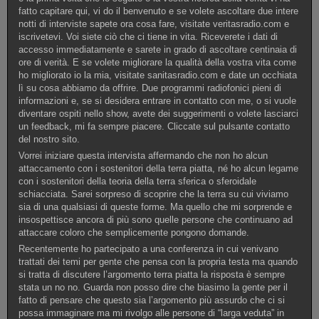
fatto capitare qui, vi do il benvenuto e se volete ascoltare due intere
notti di interviste sapete ora cosa fare, visitate veritasradio.com e
iscrivetevi. Voi siete ciò che ci tiene in vita. Riceverete i dati di
accesso immediatamente e sarete in grado di ascoltare centinaia di
ore di verità. E se volete migliorare la qualità della vostra vita come
ho migliorato io la mia, visitate sanitasradio.com e date un occhiata
lì su cosa abbiamo da offrire. Due programmi radiofonici pieni di
informazioni e, se si desidera entrare in contatto con me, o si vuole
diventare ospiti nello show, avete dei suggerimenti o volete lasciarci
un feedback, mi fa sempre piacere. Cliccate sul pulsante contatto
del nostro sito.
Vorrei iniziare questa intervista affermando che non ho alcun
attaccamento con i sostenitori della terra piatta, né ho alcun legame
con i sostenitori della teoria della terra sferica o sferoidale
schiacciata. Sarei sorpreso di scoprire che la terra su cui viviamo
sia di una qualsiasi di queste forme. Ma quello che mi sorprende e
insospettisce ancora di più sono quelle persone che continuano ad
attaccare coloro che semplicemente pongono domande.
Recentemente ho partecipato a una conferenza in cui venivano
trattati dei temi per gente che pensa con la propria testa ma quando
si tratta di discutere l’argomento terra piatta la risposta è sempre
stata un no no. Guarda non posso dire che biasimo la gente per il
fatto di pensare che questo sia l’argomento più assurdo che ci si
possa immaginare ma mi rivolgo alle persone di “larga veduta” in