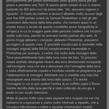
principalmente per potere allontanarsi tanto quanto basta per poi
girarsi e prendere una “foto” di questo globo rotante di cui ci stanno
parlando da 450 anni così da potere dire, “ehi, avevamo ragione a
riguardo”. In modo da mettere a tacere il dibattito molto acceso degli
anni fine 800 portato avanti da Samuel Rowbotham e tutti gli altri
sostenitori della teoria della terra piatta, che vennero quasi in un
istante messi a tacere da queste cosiddette prove fotografiche in
un’epoca in cui la maggior parte delle persone credeva che fossimo
andati sulla luna, perché ne avevano sentito parlare alla radio. Al
giorno d’oggi abbiamo i computer, abbiamo Photoshop, possiamo
accorgerci di queste cose. È possibile visualizzare le anomalie nelle
immagini originali della NASA semplicemente inserendole in
Photoshop per esempio, e vedrai che molte delle immagini della
Terra presumibilmente fatte dalla luna sono dei falsi. Si possono
notare artefatti rettangolari intorno alla terra direttamente incorporati
nell’immagine cosa che sta a dimostrare che l’immagine della terra
è stata effettivamente copiata e incollata usando un programma per
l’elaborazione di immagini. Altrimenti non ci sarebbe una macchia
rettangolare nera intorno alla terra nello spazio. C’è anche
l’immagine in cui si può vedere l’ombra di un soffitto sopra il Rover
mentre decolla dalla luna perché è stato sollevato da una gru a
ponte in uno studio televisivo.
Molte di queste truffe sono state esposte ed è risaputo tra noi che
trattiamo le cospirazioni e siamo molto informati a riguardo, che a
voi piace ridicolizzare e ridere a riguardo chiamandoci stupidi