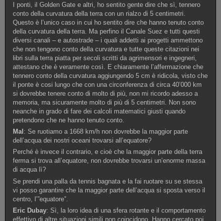
I ponti, il Golden Gate e altri, ho sentito gente dire che sì, tennero
conto della curvatura della terra con un rialzo di 5 centimetri.
Questo è l’unico caso in cui ho sentito dire che hanno tenuto conto
della curvatura della terra. Ma perfino il Canale Suez e tutti questi
diversi canali – e autostrade – i quali addetti ai progetti ammettono
che non tengono conto della curvatura e tutte queste citazioni nei
libri sulla terra piatta per secoli scritti da agrimensori e ingegneri,
attestano che è veramente così. E chiaramente l’affermazione che
tennero conto della curvatura aggiungendo 5 cm è ridicola, visto che
il ponte è cosi lungo che con una circonferenza di circa 40’000 km
si dovrebbe tenere conto di molto di più, non mi ricordo adesso a
memoria, ma sicuramente molto di più di 5 centimetri. Non sono
neanche in grado di fare dei calcoli matematici giusti quando
pretendono che ne hanno tenuto conto.
Mal
: Se ruotiamo a 1668 km/h non dovrebbe la maggior parte
dell’acqua dei nostri oceani trovarsi all’equatore?
Perché è invece il contrario, e cioè che la maggior parte della terra
ferma si trova all’equatore, non dovrebbe trovarsi un’enorme massa
di acqua lì?
Se prendi una palla da tennis bagnata e la fai ruotare su se stessa
vi posso garantire che la maggior parte dell’acqua si sposta verso il
centro, l’”equatore”.
Eric Dubay
: Sì, la loro idea di una sfera rotante e il comportamento
effettivo di altre situazioni simili non coincidono. Hanno cercato poi