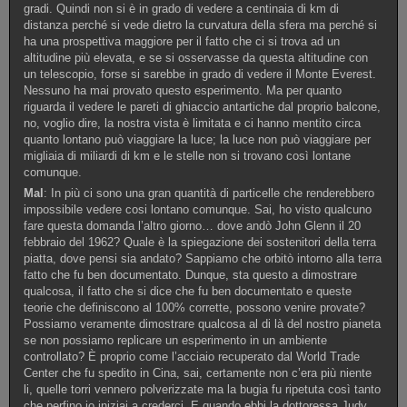
gradi. Quindi non si è in grado di vedere a centinaia di km di
distanza perché si vede dietro la curvatura della sfera ma perché si
ha una prospettiva maggiore per il fatto che ci si trova ad un
altitudine più elevata, e se si osservasse da questa altitudine con
un telescopio, forse si sarebbe in grado di vedere il Monte Everest.
Nessuno ha mai provato questo esperimento. Ma per quanto
riguarda il vedere le pareti di ghiaccio antartiche dal proprio balcone,
no, voglio dire, la nostra vista è limitata e ci hanno mentito circa
quanto lontano può viaggiare la luce; la luce non può viaggiare per
migliaia di miliardi di km e le stelle non si trovano così lontane
comunque.
Mal
: In più ci sono una gran quantità di particelle che renderebbero
impossibile vedere cosi lontano comunque. Sai, ho visto qualcuno
fare questa domanda l’altro giorno… dove andò John Glenn il 20
febbraio del 1962? Quale è la spiegazione dei sostenitori della terra
piatta, dove pensi sia andato? Sappiamo che orbitò intorno alla terra
fatto che fu ben documentato. Dunque, sta questo a dimostrare
qualcosa, il fatto che si dice che fu ben documentato e queste
teorie che definiscono al 100% corrette, possono venire provate?
Possiamo veramente dimostrare qualcosa al di là del nostro pianeta
se non possiamo replicare un esperimento in un ambiente
controllato? È proprio come l’acciaio recuperato dal World Trade
Center che fu spedito in Cina, sai, certamente non c’era più niente
li, quelle torri vennero polverizzate ma la bugia fu ripetuta così tanto
che perfino io iniziai a crederci. E quando ebbi la dottoressa Judy