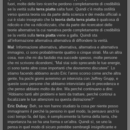
fuori, molte delle loro ricerche perdono completamente di credibilità
se la verità sulla
terra piatta
salta fuori. Quindi c’è molta ostilità
verso questa teoria sia da parte della scienza e dei media ufficiali a
cui è stato insegnato che la
teoria della terra piatta
è qualcosa di
ridicolo e che va ridicolizzato, che da parte dei ricercatori delle
teorie alternative la cui narrativa perde completamente di credibilità
se la verità sulla
terra piatta
viene a galla. Quindi sta
all’informazione alternativa alternativa di diffondere la verità.
Mal
: Informazione alternativa, alternativa, alternativa e alternativa
immagino, ci sono probabilmente quattro o cinque strati. Ma un altra
cosa, non che mi dia fastidio ma succede spesso, molte persone
che mi scrivono dicendomi, “Mal stai solo sprecando le tue energie,
ci sono tante altre cose importanti che dovremmo discutere”. Lo
stiamo facendo abbiamo avuto Eric l’anno scorso come anche altra
gente, fra pochi giorni avremmo un intervista con Jeffrey Grupp, e
queste sono persone che abbiamo intervistato già in precedenza e
che penso abbiano molto da dire. Ma perché continuano a dire:
“Abbiamo tanti altri problemi e temi da trattare, perché continui a
focalizzare le tue attenzioni su questa distrazione?”
Eric Dubay
: Beh, se non hanno studiato la cosa per niente posso
immaginarmi il perché la pensino in quel modo, la pensavo anch’io
così tempo fa, del tipo, è semplicemente la forma della terra, che
importanza ha se ha una forma o un’altra. Quindi sì, se uno la
pensa in quel modo di sicuro potrebbe sembrargli insignificante e