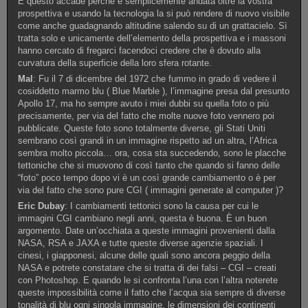
E questo accade perché è semplicemente andata oltre la vostra
prospettiva e usando la tecnologia la si può rendere di nuovo visibile
come anche guadagnando altitudine salendo su di un grattacielo. Sì
tratta solo e unicamente dell’elemento della prospettiva e i massoni
hanno cercato di fregarci facendoci credere che è dovuto alla
curvatura della superficie della loro sfera rotante.
Mal
: Fu il 7 di dicembre del 1972 che fummo in grado di vedere il
cosiddetto marmo blu ( Blue Marble ), l’immagine presa dal presunto
Apollo 17, ma ho sempre avuto i miei dubbi su quella foto o più
precisamente, per via del fatto che molte nuove foto vennero poi
pubblicate. Queste foto sono totalmente diverse, gli Stati Uniti
sembrano così grandi in un immagine rispetto ad un altra, l’Africa
sembra molto piccola… ora, cosa sta succedendo, sono le placche
tettoniche che si muovono di così tanto che quando si fanno delle
“foto” poco tempo dopo vi è un così grande cambiamento o è per
via del fatto che sono pure CGI ( immagini generate al computer )?
Eric Dubay
: I cambiamenti tettonici sono la causa per cui le
immagini CGI cambiano negli anni, questa è buona. È un buon
argomento. Date un’occhiata a queste immagini provenienti dalla
NASA, RSA e JAXA e tutte queste diverse agenzie spaziali. I
cinesi, i giapponesi, alcune delle quali sono ancora peggio della
NASA e potrete constatare che si tratta di dei falsi – CGI – creati
con Photoshop. E quando le si confronta l’una con l’altra noterete
queste impossibilità come il fatto che l’acqua sia sempre di diverse
tonalità di blu ogni singola immagine, le dimensioni dei continenti