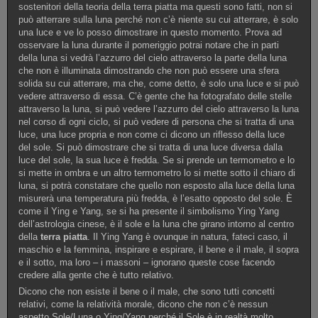
sostenitori della teoria della terra piatta ma questi sono fatti, non si
può atterrare sulla luna perché non c’è niente su cui atterrare, è solo
una luce e ve lo posso dimostrare in questo momento. Prova ad
osservare la luna durante il pomeriggio potrai notare che in parti
della luna si vedrà l’azzurro del cielo attraverso la parte della luna
che non è illuminata dimostrando che non può essere una sfera
solida su cui atterrare, ma che, come detto, è solo una luce e si può
vedere attraverso di essa. C’è gente che ha fotografato delle stelle
attraverso la luna, si può vedere l’azzurro del cielo attraverso la luna
nel corso di ogni ciclo, si può vedere di persona che si tratta di una
luce, una luce propria e non come ci dicono un riflesso della luce
del sole. Si può dimostrare che si tratta di una luce diversa dalla
luce del sole, la sua luce è fredda. Se si prende un termometro e lo
si mette in ombra e un altro termometro lo si mette sotto il chiaro di
luna, si potrà constatare che quello non esposto alla luce della luna
misurerà una temperatura più fredda, è l’esatto opposto del sole. È
come il Ying e Yang, se si ha presente il simbolismo Ying Yang
dell’astrologia cinese, è il sole e la luna che girano intorno al centro
della
terra piatta
. Il Ying Yang è ovunque in natura, fateci caso, il
maschio e la femmina, inspirare e espirare, il bene e il male, il sopra
e il sotto, ma loro – i massoni – ignorano queste cose facendo
credere alla gente che è tutto relativo.
Dicono che non esiste il bene o il male, che sono tutti concetti
relativi, come la relatività morale, dicono che non c’è nessun
aspetto Sole/Luna o Ying/Yang perché il Sole è in realtà molto