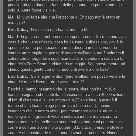
poi divertiti guardando le facce delle persone che pensavano che
solo la punta fosse visibile.
Mal
: Mi vuoi forse dire che l’orizzonte di Chicago non è stato un
miraggio?
Eric Dubay
: No, non lo è, ti hanno mentito Mal.
Mal
: E la gente non mette in dubbio queste cose. Se è un miraggio,
cosa è che viene riflesso, cosa ha causato la riflessione, dov’è lo
specchio, come può succedere in un deserto in cui si vede da
lontano un miraggio, si pensa di vedere dell’acqua ma è soltanto il
calore che emerge dalla superficie calda, ma vedere a distanza la
cima della Torre Sears e chiamarlo miraggio. Sai, onestamente, mi
chiedo questa gente con chi credono di avere a che fare?
Eric Dubay
: Sì, e la gente dirà, “perché allora non posso vedere la
cima del monte Everest da dove mi trovo”?
Perché ci hanno insegnato che la nostra vista non ha limiti, ci
hanno insegnato che la stella più vicina dista a circa 40000 miliardi
di km di distanza e la luce arriva da 4,22 anni luce, questo è il
tempo che la luce impiega per arrivare fino a noi. Ci hanno
insegnato che la nostra vista, particolarmente con l’aiuto della
tecnologia, è in grado di vedere distanze infinite ma ancora, ci
hanno mentito. Le stelle non sono così lontane, puoi puntare una
camera con uno zoom molto potete ( 83x ottico ) verso le stelle e
zumare al massimo, le stelle sono davanti ai tuoi occhi. Hanno