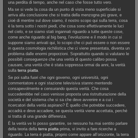
una perdita di tempo, anche nel caso che fosse tutto vero.
Ma se si vede la cosa da un punto di vista meno superficiale si
arriva alla conclusione che si tratta della menzogna più grave, e
cioè di mentire sul dove siamo, il nostro scopo qui sulla terra, cosa
è la terra sotto i nostri piedi, che cosa sono effettivamente le luci
nel cielo, e se siamo stati ingannati riguardo a tutte queste cose,
come anche riguardo al big bang, l’evoluzione e il modo in cui si
suppone siamo arrivati qui, lo scopo che ci può essere o non essere
in questa cosmologia nichilistica che ci viene presentata, diventa un
problema dalle enormi proporzioni. Soprattutto quando si valutano le
possibili conseguenze che una verità di questo calibro possa
causare, una verità che è stata soppressa ormai da anni, la verità
sulla
terra piatta
.
Se poi salta fuori che ogni governo, ogni università, ogni
commentatore e ogni stazione televisiva stanno mentendo
consapevolmente e censurando questa verità. Che cosa
succederebbe nel caso venisse proposta una ristrutturazione della
società e del sistema che si sa che deve avvenire e a cui i
ricercatori della verità aspirano? È quello che potrebbe succedere,
accadrà e deve accadere, se questa verità viene accettata, perché
si tratta di una grande differenza.
È la verità ve lo posso garantire, se nessuno ha mai sentito parlare
della teoria della
terra piatta
prima, vi invito a fare ricerche a
riguardo. La terra è piatta, proprio come appare all’orizzonte, la terra