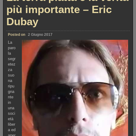
più importante – Eric
Dubay
Posted on
2 Giugno 2017
La
paro
la
segr
etez
za
suo
na
ripu
gna
nte
in
una
soci
età
liber
a ed
aper