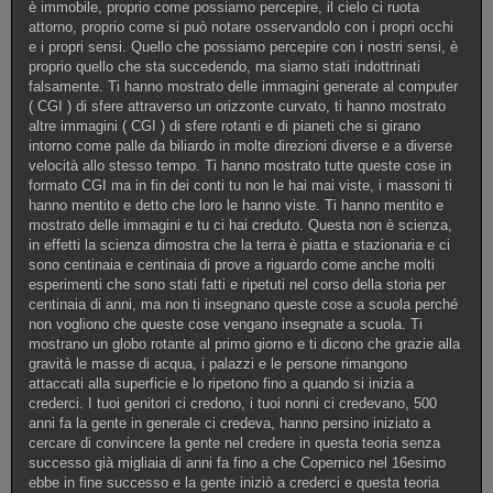
è immobile, proprio come possiamo percepire, il cielo ci ruota
attorno, proprio come si può notare osservandolo con i propri occhi
e i propri sensi. Quello che possiamo percepire con i nostri sensi, è
proprio quello che sta succedendo, ma siamo stati indottrinati
falsamente. Ti hanno mostrato delle immagini generate al computer
( CGI ) di sfere attraverso un orizzonte curvato, ti hanno mostrato
altre immagini ( CGI ) di sfere rotanti e di pianeti che si girano
intorno come palle da biliardo in molte direzioni diverse e a diverse
velocità allo stesso tempo. Ti hanno mostrato tutte queste cose in
formato CGI ma in fin dei conti tu non le hai mai viste, i massoni ti
hanno mentito e detto che loro le hanno viste. Ti hanno mentito e
mostrato delle immagini e tu ci hai creduto. Questa non è scienza,
in effetti la scienza dimostra che la terra è piatta e stazionaria e ci
sono centinaia e centinaia di prove a riguardo come anche molti
esperimenti che sono stati fatti e ripetuti nel corso della storia per
centinaia di anni, ma non ti insegnano queste cose a scuola perché
non vogliono che queste cose vengano insegnate a scuola. Ti
mostrano un globo rotante al primo giorno e ti dicono che grazie alla
gravità le masse di acqua, i palazzi e le persone rimangono
attaccati alla superficie e lo ripetono fino a quando si inizia a
crederci. I tuoi genitori ci credono, i tuoi nonni ci credevano, 500
anni fa la gente in generale ci credeva, hanno persino iniziato a
cercare di convincere la gente nel credere in questa teoria senza
successo già migliaia di anni fa fino a che Copernico nel 16esimo
ebbe in fine successo e la gente iniziò a crederci e questa teoria