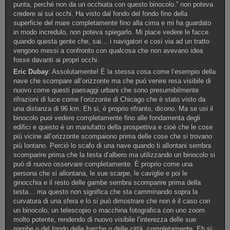
punta, perché non da un occhiata con questo binocolo.” non poteva
credere ai sui occhi. Ha visto dal fondo del fondo fino della
superficie del mare completamente fino alla cima e mi ha guardato
in modo incredulo, non poteva spiegarlo. Mi piace vedere le facce
quando questa gente che, sai… i navigatori e così via ad un tratto
vengono messi a confronto con qualcosa che non avevano idea
fosse davanti ai propri occhi.
Eric Dubay
: Assolutamente! È la stessa cosa come l’esempio della
nave che scompare all’orizzonte ma che può venire resa visibile di
nuovo come questi paesaggi urbani che sono presumibilmente
rifrazioni di luce come l’orizzonte di Chicago che è stato visto da
una distanza di 96 km. Eh si, è proprio rifranto, dicono. Ma se usi il
binocolo puoi vedere completamente fino alle fondamenta degli
edifici e questo è un manufatto della prospettiva e cioè che le cose
più vicine all’orizzonte scompaiono prima delle cose che si trovano
più lontano. Perciò lo scafo di una nave quando ti allontani sembra
scomparire prima che la testa d’albero ma utilizzando un binocolo si
può di nuovo osservare completamente. È proprio come una
persona che si allontana, le sue scarpe, le caviglie e poi le
ginocchia e il resto delle gambe sembra scomparire prima della
testa… ma questo non significa che sta camminando sopra la
curvatura di una sfera e lo si può dimostrare che non è il caso con
un binocolo, un telescopio o macchina fotografica con uno zoom
molto potente, rendendo di nuovo visibile l’interezza delle sue
gambe o del fondo delle barche o delle città, completamente. Eh sì,