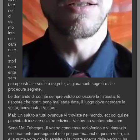
ta e
noi
ci
sia
mo
intri
nse
cam
ente
e
stori
cam
ente
sem
pre opposti alle società segrete, ai giuramenti segreti e alle
procedure segrete.
Le domande di cui hai sempre voluto conoscere la risposta, le
risposte che non ti sono mai state date, il luogo dove ricercare la
verità, benvenuti a Veritas.
Mal
: Un saluto a tutti ovunque vi troviate nel mondo, eccoci qui nel
procinto di iniziare un’altra edizione Veritas su veritasradio.com
Sono Mal Fabregas, il vostro conduttore radiofonico e vi ringrazio
sinceramente per seguire il mio programma anche questa volta, se
è la prima volta che lo seguite o la vostra ricerca della verità vi ha