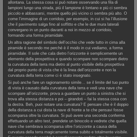
allontana. La stessa cosa si può notare osservando una fila di
lampioni lungo una strada, più il lampione è lontano e più ci sembra
piccolo e abbassarsi, mentre quello più vicino ci sembra più alto. O
come l’immagine di un corridoio, per esempio, in cui si ha l’illusione
che il pavimento salga fino al soffitto e che le due mura laterali
convergano in un punto davanti a noi in mezzo al corridoio,
formando una forma piramidale.
Un altra ragione del simbolo dell’occhio che vede tutto in cima alla
piramide è secondo me perché è il modo in cui vediamo, a forma
piramidale. Il sole che cala dietro l’orizzonte è semplicemente un
elemento della prospettiva e quando scompare non scompare dietro
la curvatura della terra ma dietro al punto visibile della prospettiva
dal proprio punto di vista che è la linea dell’orizzonte e non la
curvatura della terra come ci è stato insegnato.
Si può anche fare un ragionamento simile… se il limite del tuo punto
di vista è causato dalla curvatura della terra e vedi una nave che
scompare all’orizzonte, prova a guardare un punto a sinistra che si
trova alla stessa distanza e poi – girandoti – fai la stessa cosa con
la destra. Beh, puoi notare una curvatura? E pensare che è il doppio
della distanza a cui dista la nave di fronte a te che pensavi fosse
scomparsa oltre la curvatura. Si può avere una seconda conferma
effettuando un altro test, prendete un binocolo e vedrete che quella
nave che sembrava scomparsa oltre l’orizzonte a causa della
curvatura della terra magicamente torna subito e totalmente visibile.