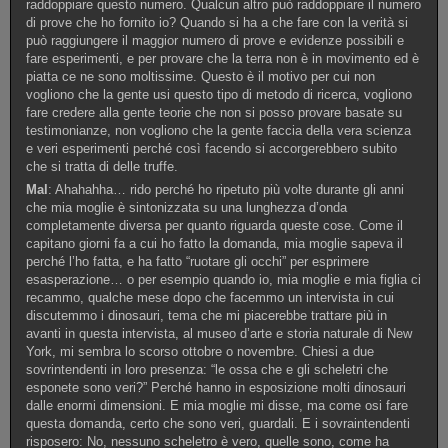
raddoppiare questo numero. Qualcun altro può raddoppiare il numero
di prove che ho fornito io? Quando si ha a che fare con la verità si
può raggiungere il maggior numero di prove e evidenze possibili e
fare esperimenti, e per provare che la terra non è in movimento ed è
piatta ce ne sono moltissime. Questo è il motivo per cui non
vogliono che la gente usi questo tipo di metodo di ricerca, vogliono
fare credere alla gente teorie che non si posso provare basate su
testimonianze, non vogliono che la gente faccia della vera scienza
e veri esperimenti perché così facendo si accorgerebbero subito
che si tratta di delle truffe.
Mal
: Ahahahha… rido perché ho ripetuto più volte durante gli anni
che mia moglie è sintonizzata su una lunghezza d’onda
completamente diversa per quanto riguarda queste cose. Come il
capitano giorni fa a cui ho fatto la domanda, mia moglie sapeva il
perché l’ho fatta, e ha fatto “ruotare gli occhi” per esprimere
esasperazione… o per esempio quando io, mia moglie e mia figlia ci
recammo, qualche mese dopo che facemmo un intervista in cui
discutemmo i dinosauri, tema che mi piacerebbe trattare più in
avanti in questa intervista, al museo d’arte e storia naturale di New
York, mi sembra lo scorso ottobre o novembre. Chiesi a due
sovrintendenti in loro presenza: “le ossa che e gli scheletri che
esponete sono veri?” Perché hanno in esposizione molti dinosauri
dalle enormi dimensioni. E mia moglie mi disse, ma come osi fare
questa domanda, certo che sono veri, guardali. E i sovraintendenti
risposero: No, nessuno scheletro è vero, quelle sono, come ha