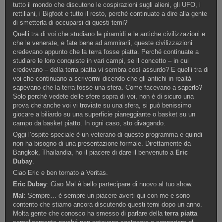
tutto il mondo che discutono le cospirazioni sugli alieni, gli UFO, i
rettiliani, i Bigfoot e tutto il resto, perché continuate a dire alla gente
di smetterla di occuparsi di questi temi?
Quelli tra di voi che studiano le piramidi e le antiche civilizzazioni e
che le venerate, e fate bene ad ammirarli, queste civilizzazioni
credevano appunto che la terra fosse piatta. Perché continuate a
studiare le loro conquiste in vari campi, se il concetto – in cui
credevano – della terra piatta vi sembra così assurdo? E quelli tra di
voi che continuano a scrivermi dicendo che gli antichi in realtà
sapevano che la terra fosse una sfera. Come facevano a saperlo?
Solo perché vedete delle sfere sopra di voi, non è di sicuro una
prova che anche voi vi troviate su una sfera, si può benissimo
giocare a biliardo su una superficie pianeggiante o basket su un
campo da basket piatto. In ogni caso, sto divagando.
Oggi l’ospite speciale è un veterano di questo programma e quindi
non ha bisogno di una presentazione formale. Direttamente da
Bangkok, Thailandia, ho il piacere di dare il benvenuto a
Eric
Dubay
.
Ciao Eric e ben tornato a Veritas.
Eric Dubay
: Ciao Mal è bello partecipare di nuovo al tuo show.
Mal
: Sempre… è sempre un piacere averti qui con me e sono
contento che stiamo ancora discutendo questi temi dopo un anno.
Molta gente che conosco ha smesso di parlare della
terra piatta