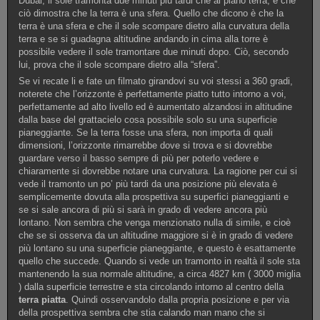
Dubai, il sole tramonta due minuti più tardi che al piano terra, e che
ciò dimostra che la terra è una sfera. Quello che dicono è che la
terra è una sfera e che il sole scompare dietro alla curvatura della
terra e se si guadagna altitudine andando in cima alla torre è
possibile vedere il sole tramontare due minuti dopo. Ciò, secondo
lui, prova che il sole scompare dietro alla “sfera”.
Se vi recate li e fate un filmato girandovi su voi stessi a 360 gradi,
noterete che l’orizzonte è perfettamente piatto tutto intorno a voi,
perfettamente ad alto livello ed è aumentato alzandosi in altitudine
dalla base del grattacielo cosa possibile solo su una superficie
pianeggiante. Se la terra fosse una sfera, non importa di quali
dimensioni, l’orizzonte rimarrebbe dove si trova e si dovrebbe
guardare verso il basso sempre di più per poterlo vedere e
chiaramente si dovrebbe notare una curvatura. La ragione per cui si
vede il tramonto un po’ più tardi da una posizione più elevata è
semplicemente dovuta alla prospettiva su superfici pianeggianti e
se si sale ancora di più si sarà in grado di vedere ancora più
lontano. Non sembra che venga menzionato nulla di simile, e cioè
che se si osserva da un altitudine maggiore si è in grado di vedere
più lontano su una superficie pianeggiante, e questo è esattamente
quello che succede. Quando si vede un tramonto in realtà il sole sta
mantenendo la sua normale altitudine, a circa 4827 km ( 3000 miglia
) dalla superficie terrestre e sta circolando intorno al centro della
terra piatta
. Quindi osservandolo dalla propria posizione e per via
della prospettiva sembra che stia calando man mano che si