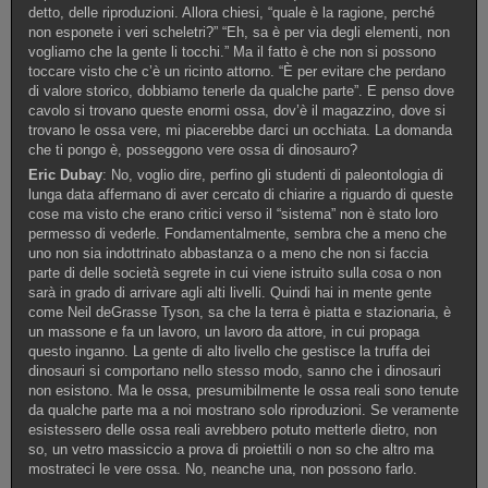
detto, delle riproduzioni. Allora chiesi, “quale è la ragione, perché
non esponete i veri scheletri?” “Eh, sa è per via degli elementi, non
vogliamo che la gente li tocchi.” Ma il fatto è che non si possono
toccare visto che c’è un ricinto attorno. “È per evitare che perdano
di valore storico, dobbiamo tenerle da qualche parte”. E penso dove
cavolo si trovano queste enormi ossa, dov’è il magazzino, dove si
trovano le ossa vere, mi piacerebbe darci un occhiata. La domanda
che ti pongo è, posseggono vere ossa di dinosauro?
Eric Dubay
: No, voglio dire, perfino gli studenti di paleontologia di
lunga data affermano di aver cercato di chiarire a riguardo di queste
cose ma visto che erano critici verso il “sistema” non è stato loro
permesso di vederle. Fondamentalmente, sembra che a meno che
uno non sia indottrinato abbastanza o a meno che non si faccia
parte di delle società segrete in cui viene istruito sulla cosa o non
sarà in grado di arrivare agli alti livelli. Quindi hai in mente gente
come Neil deGrasse Tyson, sa che la terra è piatta e stazionaria, è
un massone e fa un lavoro, un lavoro da attore, in cui propaga
questo inganno. La gente di alto livello che gestisce la truffa dei
dinosauri si comportano nello stesso modo, sanno che i dinosauri
non esistono. Ma le ossa, presumibilmente le ossa reali sono tenute
da qualche parte ma a noi mostrano solo riproduzioni. Se veramente
esistessero delle ossa reali avrebbero potuto metterle dietro, non
so, un vetro massiccio a prova di proiettili o non so che altro ma
mostrateci le vere ossa. No, neanche una, non possono farlo.